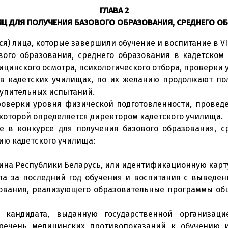
ГЛАВА 2
ИЦ ДЛЯ ПОЛУЧЕНИЯ БАЗОВОГО ОБРАЗОВАНИЯ, СРЕДНЕГО О
я) лица, которые завершили обучение и воспитание в VII
ового образования, среднего образования в кадетском
ицинского осмотра, психологического отбора, проверки
в кадетских училищах, по их желанию продолжают полу
тупительных испытаний.
проверки уровня физической подготовленности, прове
 которой определяется директором кадетского училища.
е в конкурсе для получения базового образования, с
сию кадетского училища:
нина Республики Беларусь, или идентификационную карт
ла за последний год обучения и воспитания с выведе
зования, реализующего образовательные программы общ
 кандидата, выданную государственной организаци
речень медицинских противопоказаний к обучению 