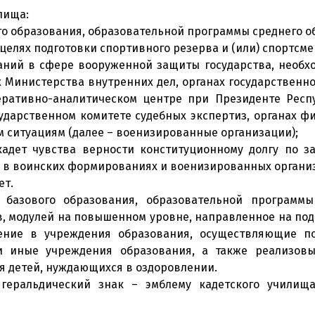
лища:
о образования, образовательной программы среднего о
целях подготовки спортивного резерва и (или) спортсме
аний в сфере вооруженной защиты государства, необх
х Министерства внутренних дел, органах государственно
еративно-аналитическом центре при Президенте Респ
сударственном комитете судебных экспертиз, органах 
м ситуациям (далее – военизированные организации);
адет чувства верности конституционному долгу по з
е в воинских формированиях и военизированных органи
ет.
 базового образования, образовательной программы
в, модулей на повышенном уровне, направленное на под
ение в учреждения образования, осуществляющие по
 иные учреждения образования, а также реализовы
я детей, нуждающихся в оздоровлении.
геральдический знак – эмблему кадетского училища