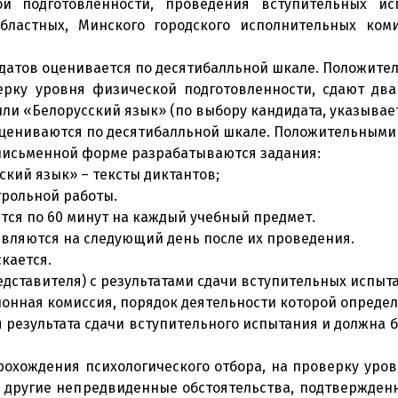
ой подготовленности, проведения вступительных и
бластных, Минского городского исполнительных коми
датов оценивается по десятибалльной шкале. Положител
ерку уровня физической подготовленности, сдают дв
и «Белорусский язык» (по выбору кандидата, указывает
оцениваются по десятибалльной шкале. Положительными 
 письменной форме разрабатываются задания:
ский язык» – тексты диктантов;
трольной работы.
ся по 60 минут на каждый учебный предмет.
вляются на следующий день после их проведения.
кается.
редставителя) с результатами сдачи вступительных испы
онная комиссия, порядок деятельности которой определ
 результата сдачи вступительного испытания и должна 
 прохождения психологического отбора, на проверку ур
 другие непредвиденные обстоятельства, подтвержден