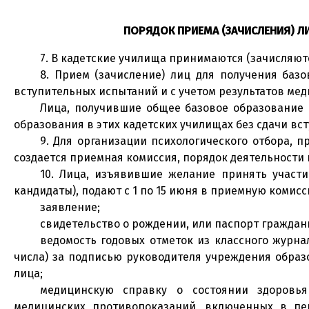
ПОРЯДОК ПРИЕМА (ЗАЧИСЛЕНИЯ) Л
7. В кадетские училища принимаются (зачисляютс
8. Прием (зачисление) лиц для получения баз
вступительных испытаний и с учетом результатов мед
Лица, получившие общее базовое образование 
образования в этих кадетских училищах без сдачи вс
9. Для организации психологического отбора, 
создается приемная комиссия, порядок деятельности
10. Лица, изъявившие желание принять участи
кандидаты), подают с 1 по 15 июня в приемную комис
заявление;
свидетельство о рождении, или паспорт гражда
ведомость годовых отметок из классного журна
числа) за подписью руководителя учреждения обра
лица;
медицинскую справку о состоянии здоровья
медицинских противопоказаний, включенных в пе